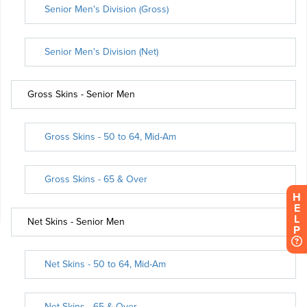
H
E
L
P