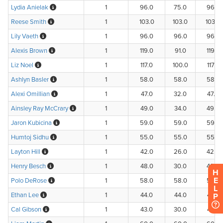
H
E
L
P