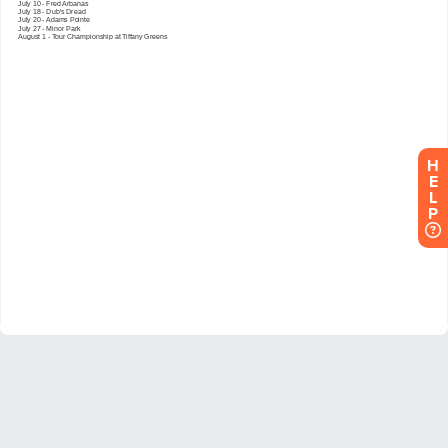
H
E
L
P