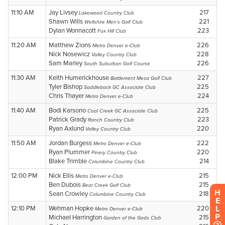
H
E
L
P