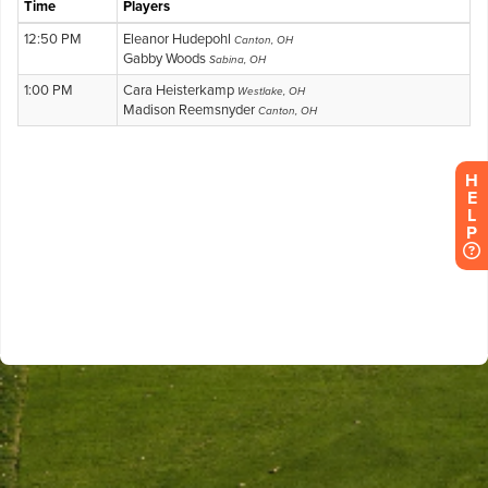
H
E
L
P