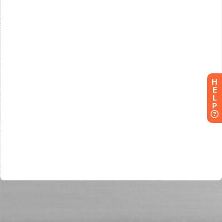
H
E
L
P