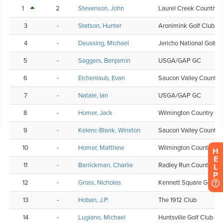
H
E
L
P