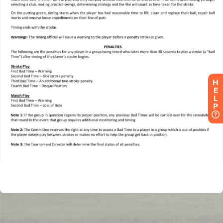
H
E
L
P