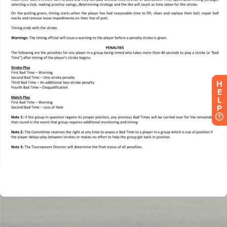
H
E
L
P