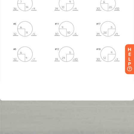
H
E
L
P