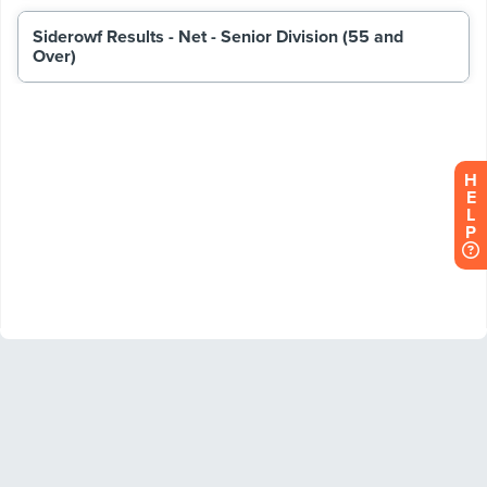
H
E
L
P