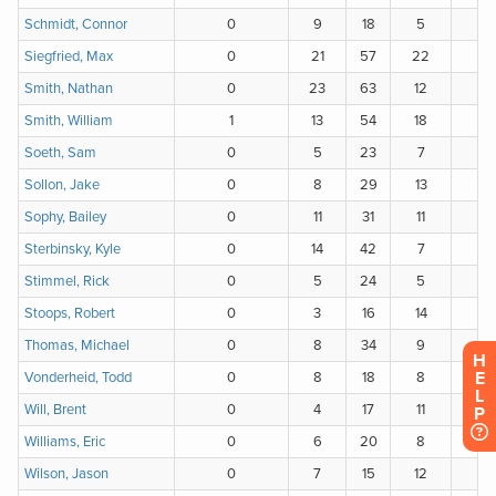
H
E
L
P