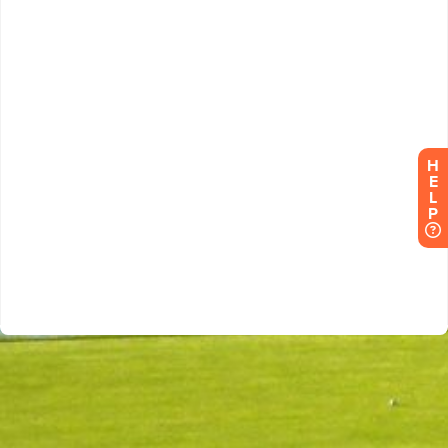
H
E
L
P