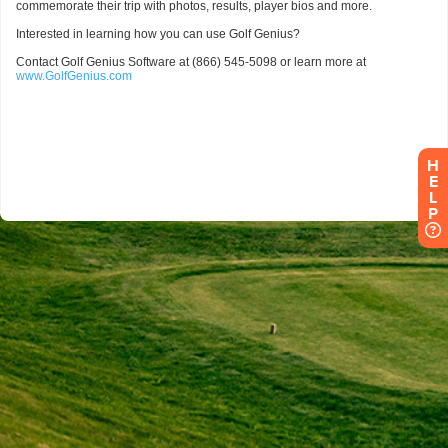
H
E
L
P