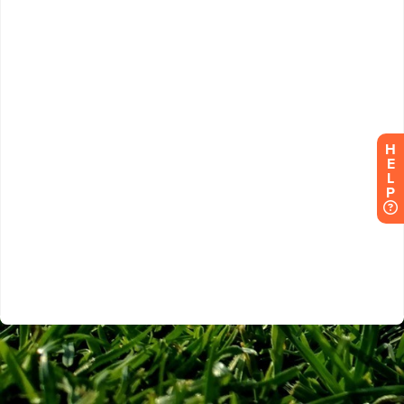
H
E
L
P