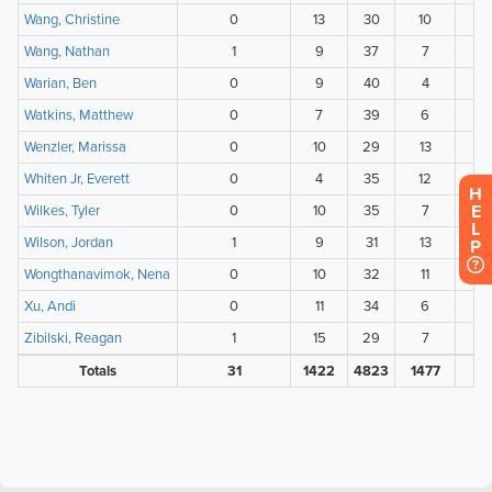
H
E
L
P