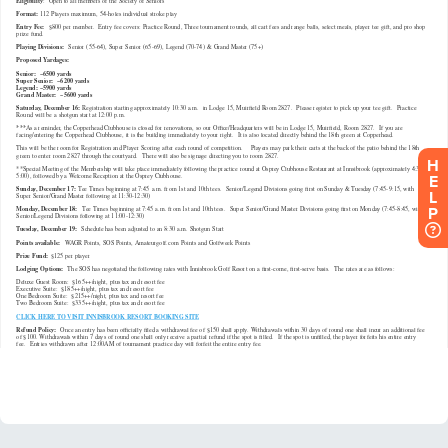
H
E
L
P