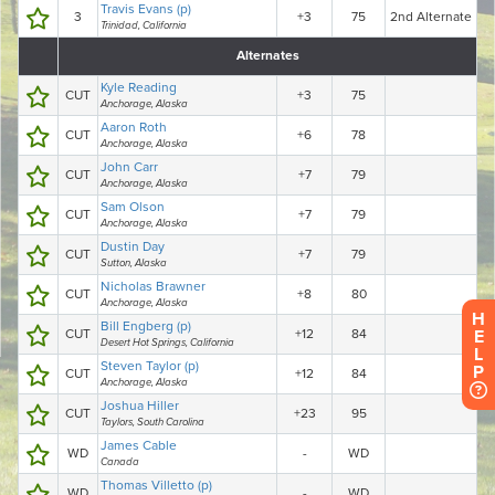
H
E
L
P