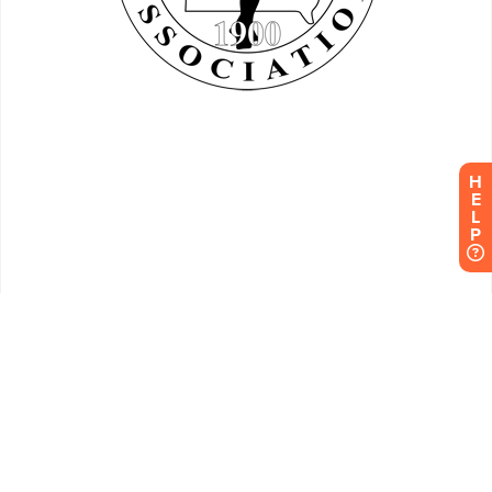
H
E
L
P