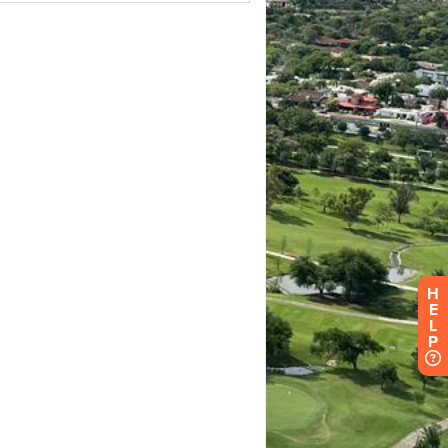
H
E
L
P