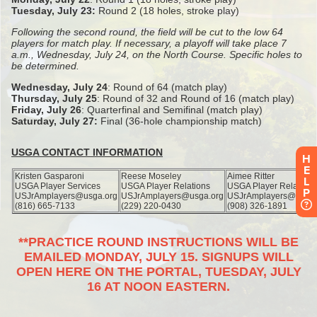
H
E
L
P