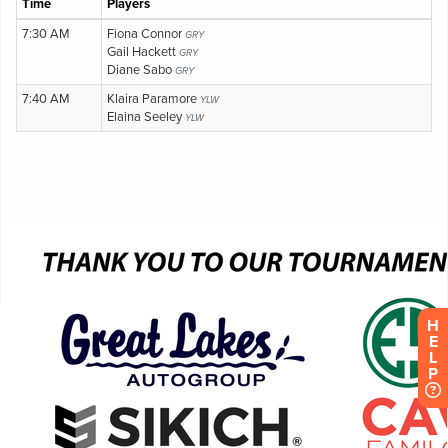
H
E
L
P