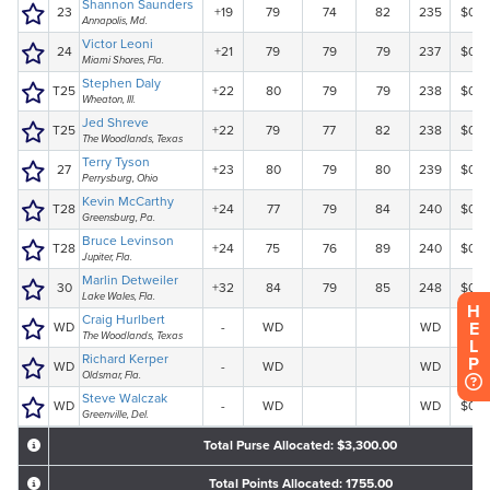
H
E
L
P