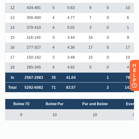
H
E
L
P