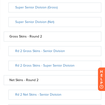
H
E
L
P