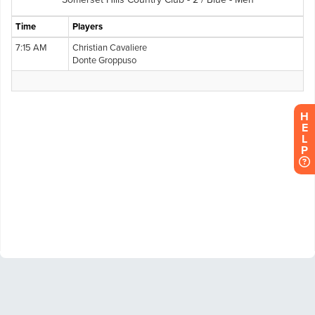
H
E
L
P