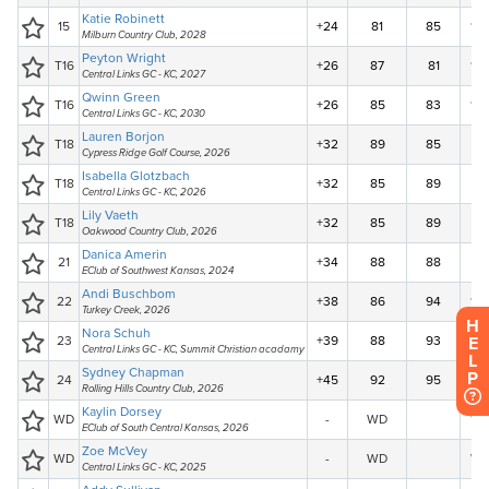
H
E
L
P