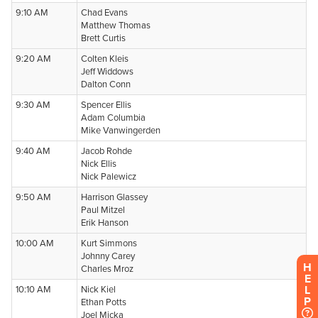
H
E
L
P