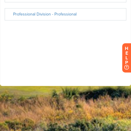
H
E
L
P