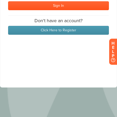
H
E
L
P