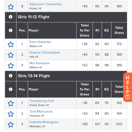
H
E
L
P