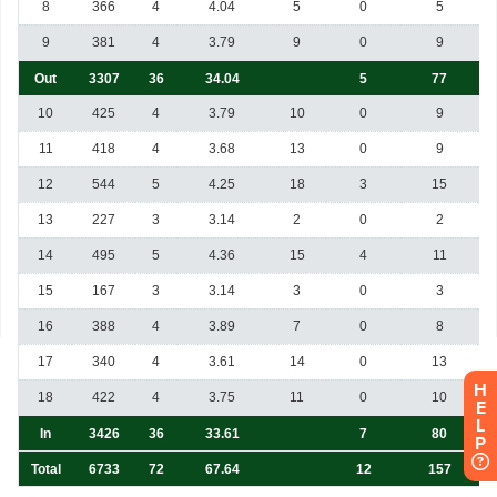
H
E
L
P