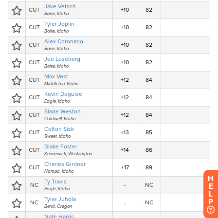
H
E
L
P