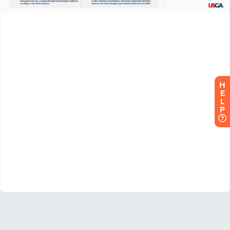
H
E
L
P