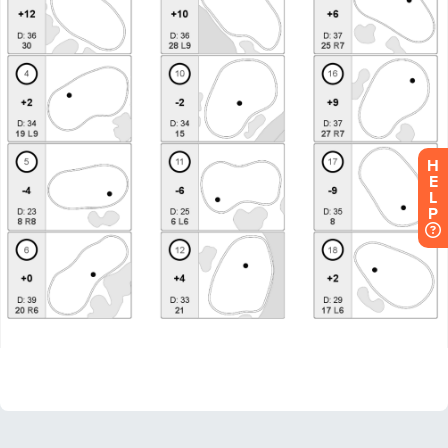
H
E
L
P