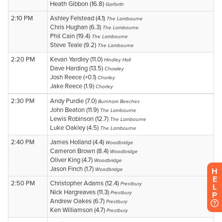
H
E
L
P