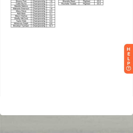
H
E
L
P