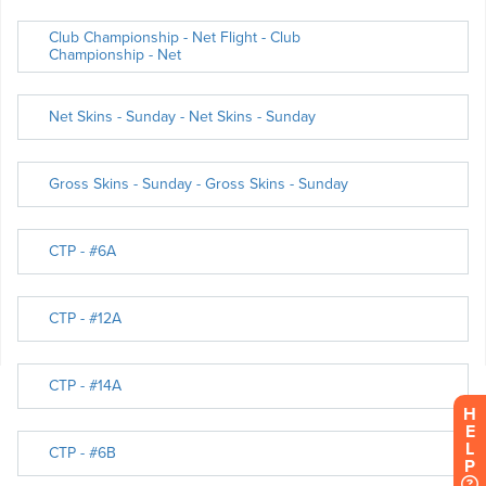
H
E
L
P