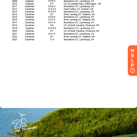
H
E
L
P