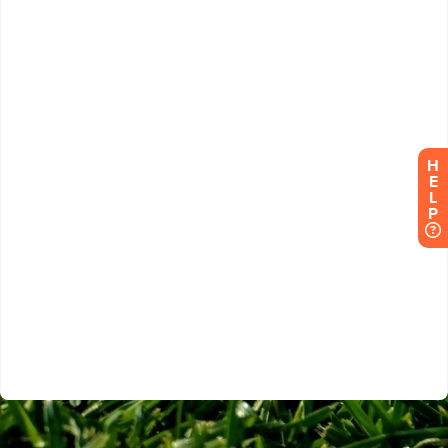
H
E
L
P