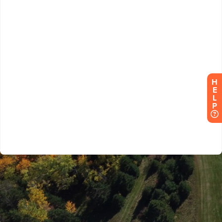
H
E
L
P