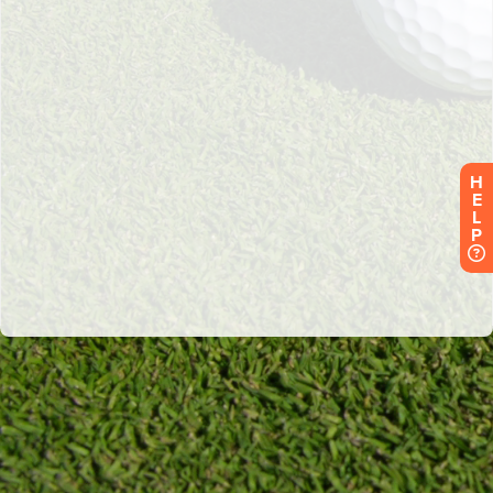
H
E
L
P