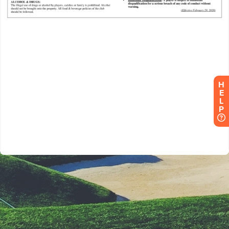
H
E
L
P