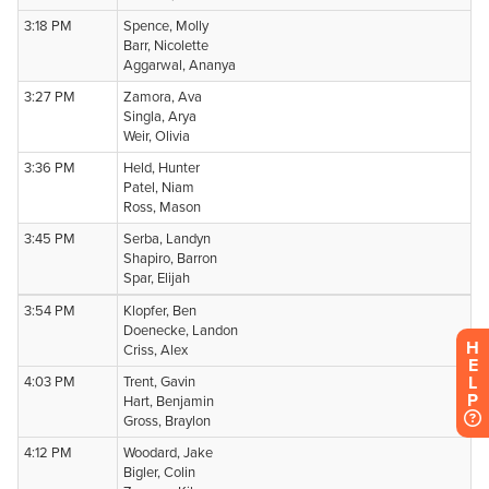
H
E
L
P