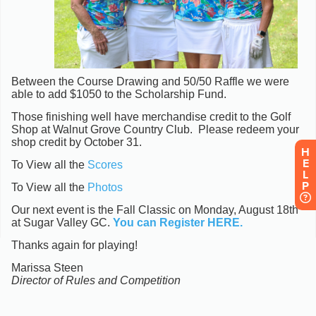
H
E
L
P