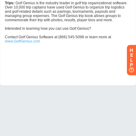
H
E
L
P