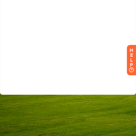
H
E
L
P