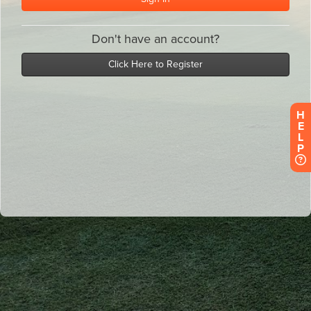
H
E
L
P