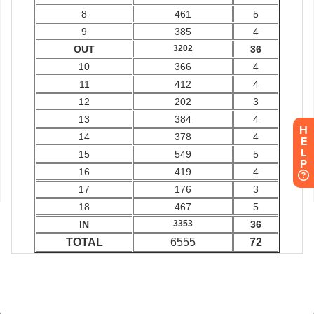
H
E
L
P