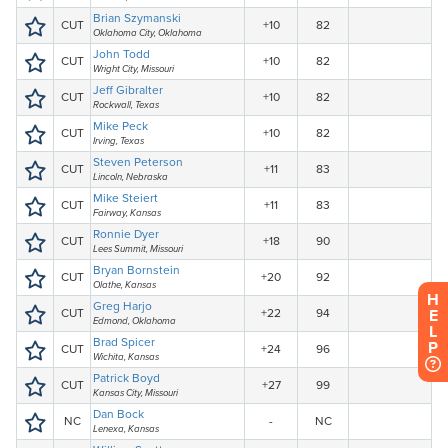
H
E
L
P